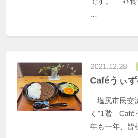
です。 昼食
…
2021.12.28
Caféうぃ
塩尻市民交流
く"1階 Ca
年も一年、皆