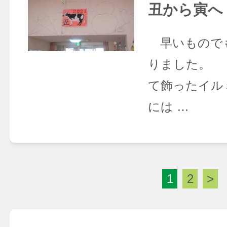
丑から寅へ
早いもので
りました。 
て飾ったイル
には …
1
2
>