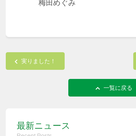
梅田めぐみ
Post navigation
実りました！
一覧に戻る
最新ニュース
Recent Posts