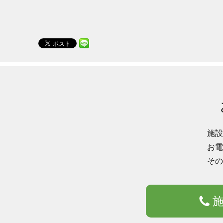
施設
お電
その
施