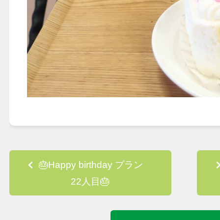
Post navigation
🎂Happy birthday プラン
22人目🎂