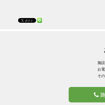
施設
お電
その
施