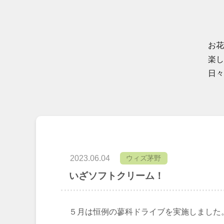
お花
楽し
日々
2023.06.04
ウィズ茅野
いざソフトクリーム！
５月は恒例の蓼科ドライブを実施しました