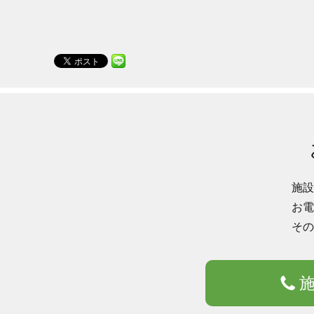
施設
お電
その
施