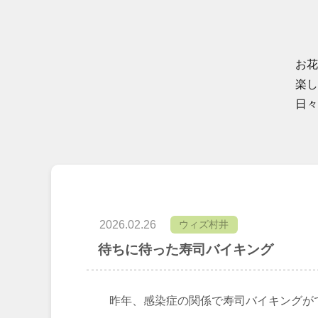
お花
楽し
日々
2026.02.26
ウィズ村井
待ちに待った寿司バイキング
昨年、感染症の関係で寿司バイキングが