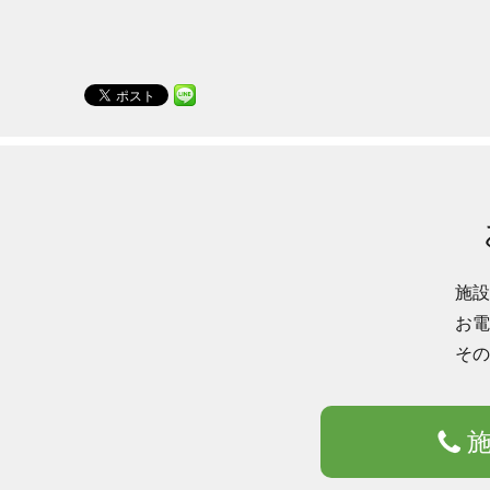
施設
お電
その
施