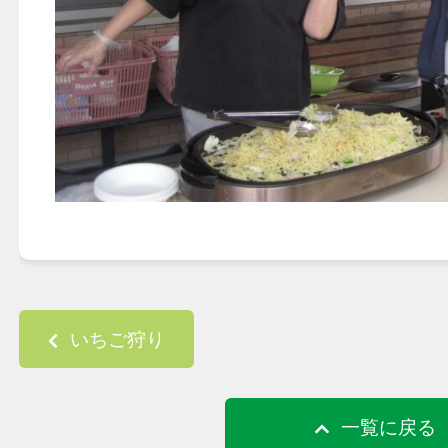
Post navigation
いちご狩り
一覧に戻る