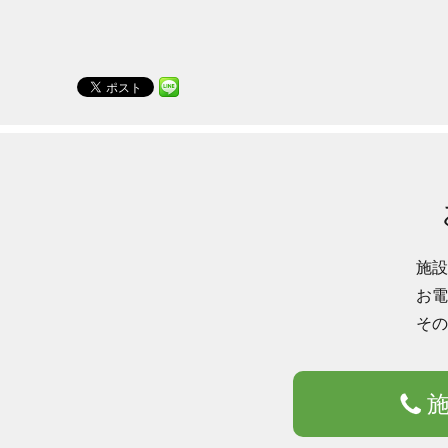
施設
お電
その
施