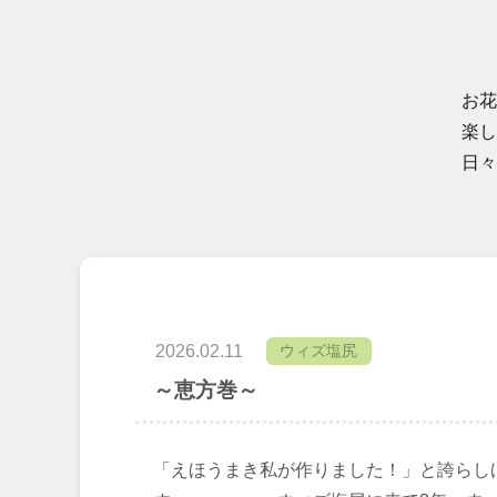
お花
楽し
日々
2026.02.11
ウィズ塩尻
～恵方巻～
「えほうまき私が作りました！」と誇らし