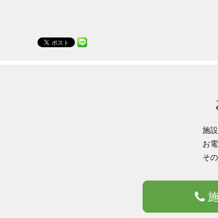
施設
お電
その
施