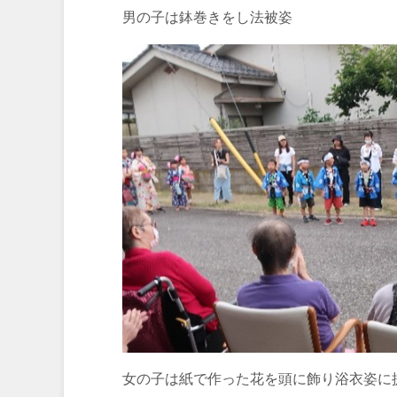
男の子は鉢巻きをし法被姿
女の子は紙で作った花を頭に飾り浴衣姿に