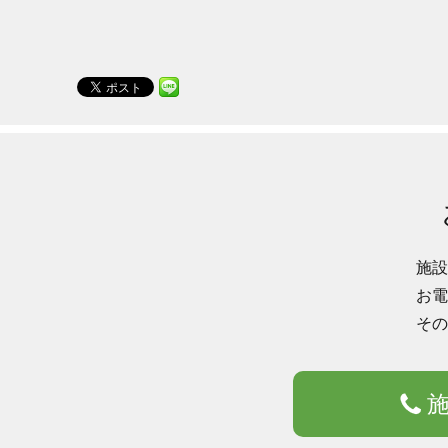
施設
お電
その
施